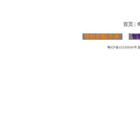
首页
|
智能穿戴/手表
智
粤ICP备15109840号