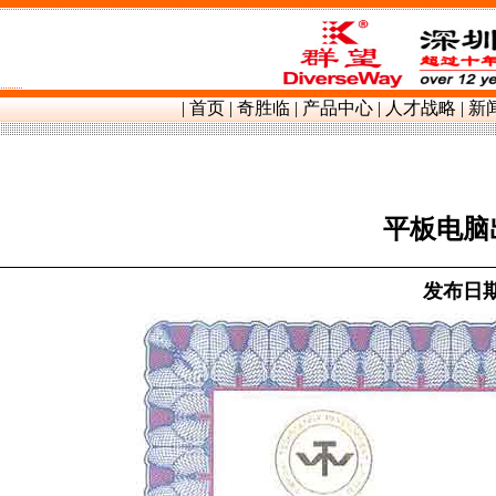
群望镍带镍片,
|
首页
|
奇胜临
|
产品中心
|
人才战略
|
新
平板电脑
发布日期