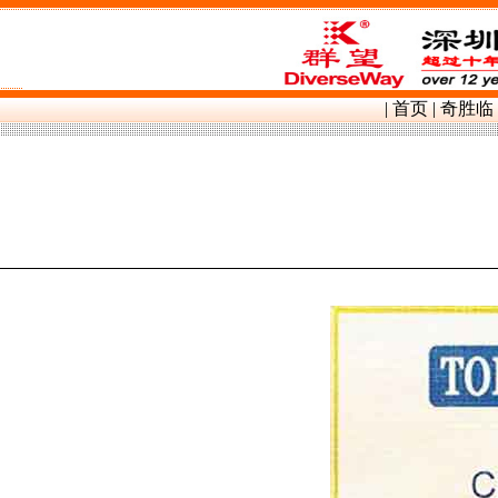
群望镍带镍片,
|
首页
|
奇胜临